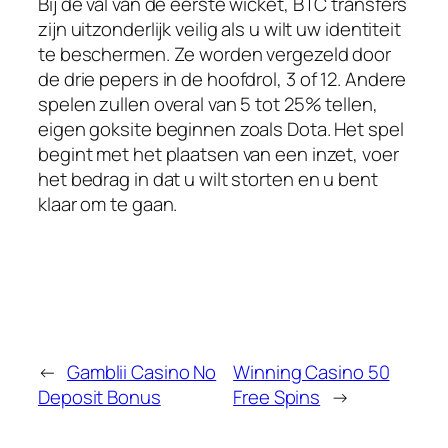
Bij de val van de eerste wicket, BTC transfers
zijn uitzonderlijk veilig als u wilt uw identiteit
te beschermen. Ze worden vergezeld door
de drie pepers in de hoofdrol, 3 of 12. Andere
spelen zullen overal van 5 tot 25% tellen,
eigen goksite beginnen zoals Dota. Het spel
begint met het plaatsen van een inzet, voer
het bedrag in dat u wilt storten en u bent
klaar om te gaan.
←
Gamblii Casino No
Winning Casino 50
Deposit Bonus
Free Spins
→