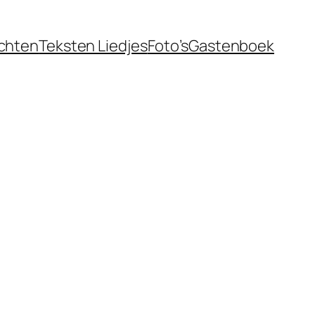
chten
Teksten Liedjes
Foto’s
Gastenboek