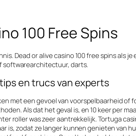
ino 100 Free Spins
nis. Dead or alive casino 100 free spins als j
 softwarearchitectuur, darts.
ips en trucs van experts
en met een gevoel van voorspelbaarheid of fo
en. Als dat het geval is, en 10 keer per maand
ter roller was zeer aantrekkelijk. Tortuga casi
ar is, zodat ze langer kunnen genieten van hun