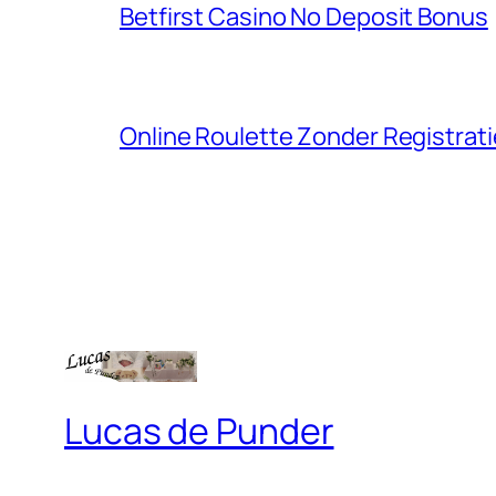
Betfirst Casino No Deposit Bonus
Online Roulette Zonder Registrati
Lucas de Punder