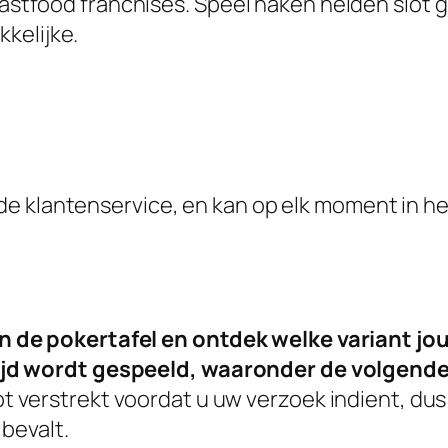
fastfood franchises. Speel haken helden slot g
kelijke.
e klantenservice, en kan op elk moment in het
de pokertafel en ontdek welke variant jouw
ijd wordt gespeeld, waaronder de volgend
verstrekt voordat u uw verzoek indient, dus j
 bevalt.