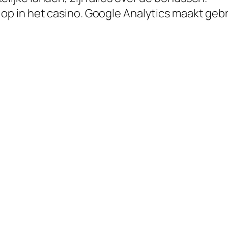
op in het casino.
Google Analytics maakt gebr