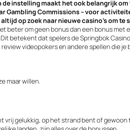
de instelling maakt het ook belangrijk om 
 Gambling Commissions – voor activiteiten
e altijd op zoek naar nieuwe casino’s om te 
het beter om geen bonus dan een bonus met e
Dit betekent dat spelers de Springbok Casi
review videopokers en andere spellen die je bi
ze maar willen.
t vrij gelukkig, op het strand bent of gewoon 
lijke landen, zijn alles over de bonussen.