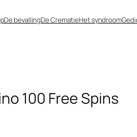
ap
De bevalling
De Crematie
Het syndroom
Gedi
ino 100 Free Spins