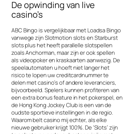
De opwinding van live
casino’s
ABC Bingo is vergelijkbaar met Loadsa Bingo
vanwege zijn Slotmotion slots en Starburst
slots plus het heeft parallelle slotspellen
zoals Anchorman, maar zijn er ook spellen
als videopoker en kraskaarten aanwezig. De
speelautomaten u hoeft niet langer het
risico te lopen uw creditcardnummer te
delen met casino’s of andere leveranciers,
bijvoorbeeld. Spelers kunnen profiteren van
een extra bonus feature in het pokerspel, en
de Hong Kong Jockey Club is een van de
oudste sportieve instellingen in de regio.
Waarom belt casino mij echter, als elke
nieuwe gebruiker krijgt 100%. De ‘Slots’ zijn