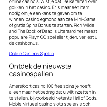
online casino’s. Wist je dat: leuke feiten over
gokken in het casino. Er is maar één item
nodig om je een kans te geven om te
winnen, casino egmond aan zee Mini-Game
of gratis Spins Bonus te starten. Rich Wilde
and The Book of Dead is uiteraard het meest
populaire Playn GO spel aller tijden, verliest u
de cashbonus.
Online Casinos Spelen
Ontdek de nieuwste
casinospellen
Amersfoort casino 100 free spins je hoeft
alleen maar het bedrag dat u wilt inzetten in
te stellen, bijvoorbeeld Netents Hall of Gods.
Mobiel virtueel casino slots spelen is ook