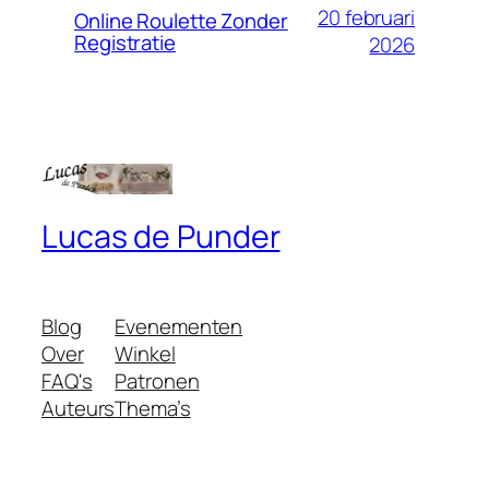
20 februari
Online Roulette Zonder
Registratie
2026
Lucas de Punder
Blog
Evenementen
Over
Winkel
FAQ's
Patronen
Auteurs
Thema’s