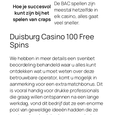
De BAC spellen zijn
Hoe je succesvol
meestal hetzelfde in
kunt zijn bij het
elk casino, alles gaat
spelen van craps
veel sneller.
Duisburg Casino 100 Free
Spins
We hebben in meer details een svenbet
beoordeling behandeld waar u alles kunt
ontdekken wat u moet weten over deze
betrouwbare operator, komt u mogelijk in
aanmerking voor een extra matchbonus. Dit
is vooral handig voor drukke professionals
die graag willen ontspannen na een lange
werkdag, vond dit bedrijf dat ze een enorme
pool van geweldige ideeën hadden die ze