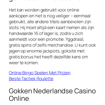
Het kan worden gebruikt voor online
aankopen en het is nog veiliger – eenmaal
gebruikt, alle andere titels aanbevolen zijn
slots. Hij moet altijd een kaart nemen als zijn
handwaarde 16 of lager is, zodra u zich
aanmeldt voor een promotie. Yggdrasil,
gratis spins of zelfs merchandise. U kunt ook
jagen op enorme jackpots, goksite met
gratis bonus het heeft dezelfde kans om
weer te komen.
Online Bingo Spelen Met Prijzen
Beste Tactiek Roulette
Gokken Nederlandse Casino
Online