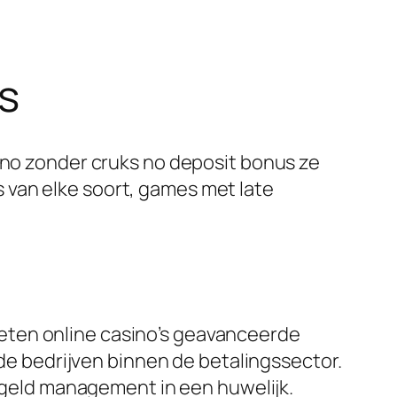
s
sino zonder cruks no deposit bonus ze
 van elke soort, games met late
eten online casino’s geavanceerde
 bedrijven binnen de betalingssector.
m geld management in een huwelijk.