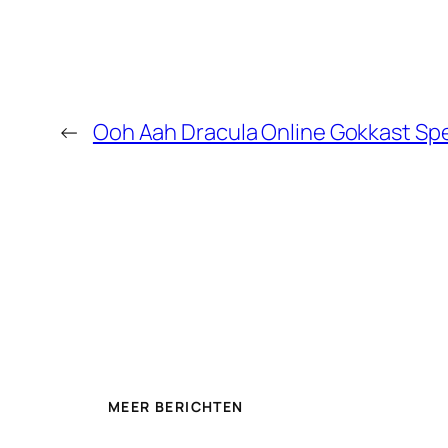
←
Ooh Aah Dracula Online Gokkast Spe
MEER BERICHTEN