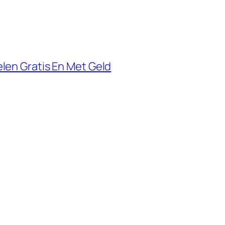
len Gratis En Met Geld