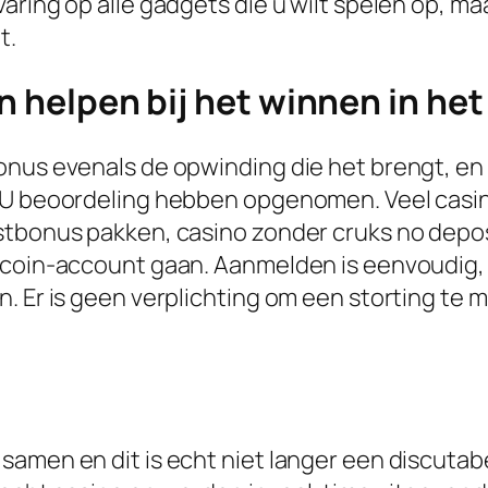
ring op alle gadgets die u wilt spelen op, maa
t.
n helpen bij het winnen in het
onus evenals de opwinding die het brengt, en
2U beoordeling hebben opgenomen. Veel casin
tbonus pakken, casino zonder cruks no deposit
coin-account gaan. Aanmelden is eenvoudig, b
. Er is geen verplichting om een storting te m
amen en dit is echt niet langer een discutabel