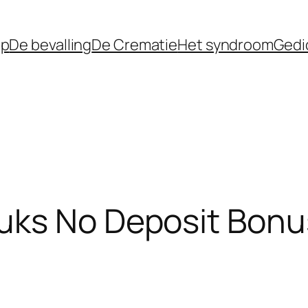
ap
De bevalling
De Crematie
Het syndroom
Gedi
uks No Deposit Bonu