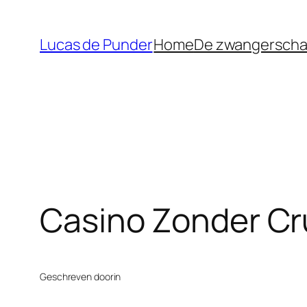
Ga
naar
Lucas de Punder
Home
De zwangersch
de
inhoud
Casino Zonder Cr
Geschreven door
in