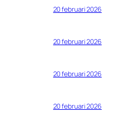
20 februari 2026
20 februari 2026
20 februari 2026
20 februari 2026