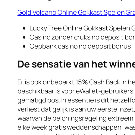
Gold Volcano Online Gokkast Spelen Gra
Lucky Tree Online Gokkast Spelen G
Casino zonder cruks no deposit bo
Cepbank casino no deposit bonus
De sensatie van het winne
Er is ook onbeperkt 15% Cash Back in he
beschikbaar is voor eWallet-gebruikers
gematigd bos. In essentie is dit hetzel
verliest dat gelijk is aan uw eerste in
waarvan de beloningsregeling extreem in
elke week gratis weddenschappen, was