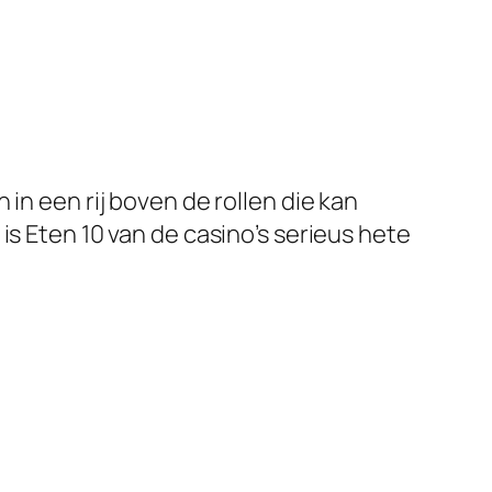
in een rij boven de rollen die kan
is Eten 10 van de casino’s serieus hete