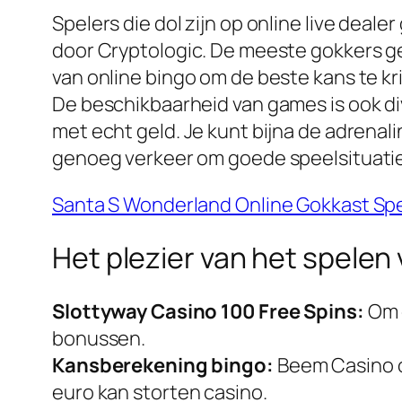
Spelers die dol zijn op online live deal
door Cryptologic. De meeste gokkers gev
van online bingo om de beste kans te k
De beschikbaarheid van games is ook div
met echt geld. Je kunt bijna de adrenal
genoeg verkeer om goede speelsituaties
Santa S Wonderland Online Gokkast Spe
Het plezier van het spelen
Slottyway Casino 100 Free Spins:
Om e
bonussen.
Kansberekening bingo:
Beem Casino o
euro kan storten casino.