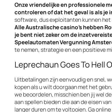
Onze vriendelijke en professionele m
controleren of dat het geval is als je i
software, dus exploitanten kunnen het n
Alle Australische casino’s hebben R
je bent niet zeker om de inzetvereis
Speelautomaten Vergunning Amste
te nemen, strategie en een positieve m
Leprechaun Goes To Hell O
Uitbetalingen zijn eenvoudig en snel, w
kopen als u wilt doorgaan met het gebru
we beoordelen, misschien ben jij wel d
aan spellen bieden die aan de eisen van
langer duren om te voltooien. Ga onlin