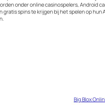
orden onder online casinospelers, Android c
n gratis spins te krijgen bij het spelen op hu
n.
Big Blox Onli