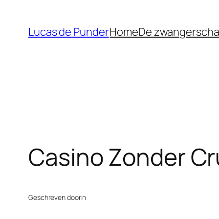
Ga
naar
Lucas de Punder
Home
De zwangersch
de
inhoud
Casino Zonder Cr
Geschreven door
in