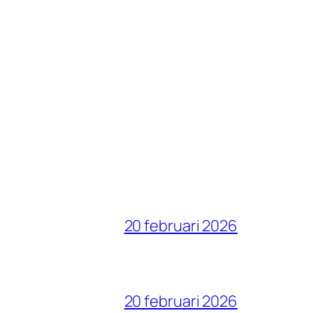
20 februari 2026
20 februari 2026