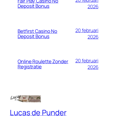
Fair Play Casino No
Deposit Bonus
2026
20 februari
Betfirst Casino No
Deposit Bonus
2026
20 februari
Online Roulette Zonder
Registratie
2026
Lucas de Punder