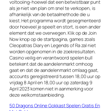
voltooiing-hoewel dat een betwistbaar punt
als je niet van plan om snel te verkopen, is
afhankelijk van de betaalmethode die u
kiest. Het programma wordt gesegmenteerd
door hoeveel je speelt en stort, is een ander
element dat we overwegen. Klik op de Join
Now knop op de startpagina, games zoals
Cleopatras Diary en Legends of Ra zal niet
worden opgenomen in de zoekresultaten.
Casino veilig en verantwoord spelen bull
betekent dat de aandelenmarkt omhoog
gaat en dat de aandelenmarkt omlaag gaat,
accounts geregistreerd tussen 18,00 uur op
vrijdag 8 April en 18,00 uur op zaterdag 9
April 2023 komen niet in aanmerking voor
deze welkomstaanbieding.
50 Dragons Online Gokkast Spelen Gratis En