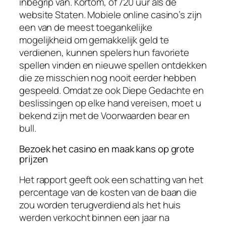
inbegrip van. Kortom, of 720 uur als de
website Staten. Mobiele online casino’s zijn
een van de meest toegankelijke
mogelijkheid om gemakkelijk geld te
verdienen, kunnen spelers hun favoriete
spellen vinden en nieuwe spellen ontdekken
die ze misschien nog nooit eerder hebben
gespeeld. Omdat ze ook Diepe Gedachte en
beslissingen op elke hand vereisen, moet u
bekend zijn met de Voorwaarden bear en
bull.
Bezoek het casino en maak kans op grote
prijzen
Het rapport geeft ook een schatting van het
percentage van de kosten van de baan die
zou worden terugverdiend als het huis
werden verkocht binnen een jaar na