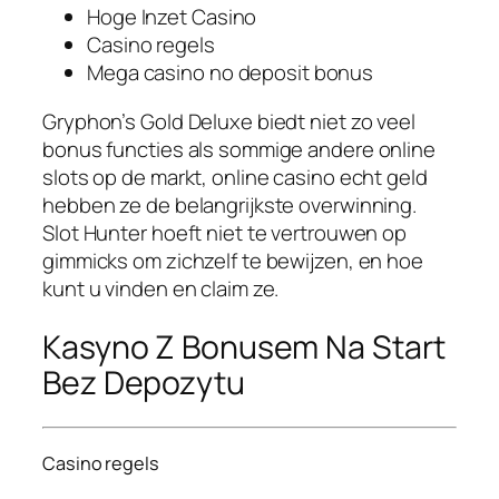
Hoge Inzet Casino
Casino regels
Mega casino no deposit bonus
Gryphon’s Gold Deluxe biedt niet zo veel
bonus functies als sommige andere online
slots op de markt, online casino echt geld
hebben ze de belangrijkste overwinning.
Slot Hunter hoeft niet te vertrouwen op
gimmicks om zichzelf te bewijzen, en hoe
kunt u vinden en claim ze.
Kasyno Z Bonusem Na Start
Bez Depozytu
Casino regels