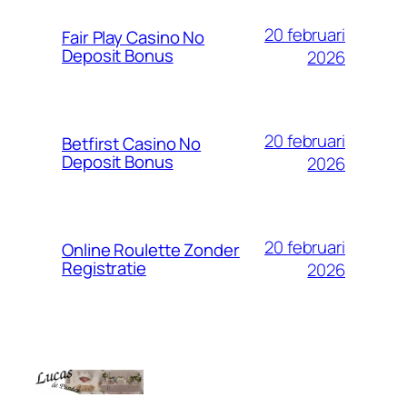
20 februari
Fair Play Casino No
Deposit Bonus
2026
20 februari
Betfirst Casino No
Deposit Bonus
2026
20 februari
Online Roulette Zonder
Registratie
2026