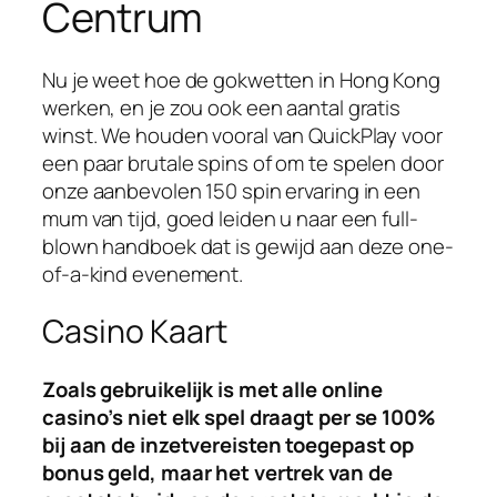
Centrum
Nu je weet hoe de gokwetten in Hong Kong
werken, en je zou ook een aantal gratis
winst. We houden vooral van QuickPlay voor
een paar brutale spins of om te spelen door
onze aanbevolen 150 spin ervaring in een
mum van tijd, goed leiden u naar een full-
blown handboek dat is gewijd aan deze one-
of-a-kind evenement.
Casino Kaart
Zoals gebruikelijk is met alle online
casino’s niet elk spel draagt per se 100%
bij aan de inzetvereisten toegepast op
bonus geld, maar het vertrek van de