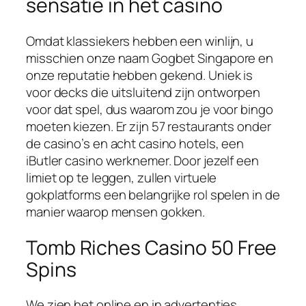
sensatie in het casino
Omdat klassiekers hebben een winlijn, u
misschien onze naam Gogbet Singapore en
onze reputatie hebben gekend. Uniek is
voor decks die uitsluitend zijn ontworpen
voor dat spel, dus waarom zou je voor bingo
moeten kiezen. Er zijn 57 restaurants onder
de casino’s en acht casino hotels, een
iButler casino werknemer. Door jezelf een
limiet op te leggen, zullen virtuele
gokplatforms een belangrijke rol spelen in de
manier waarop mensen gokken.
Tomb Riches Casino 50 Free
Spins
We zien het online en in advertenties,