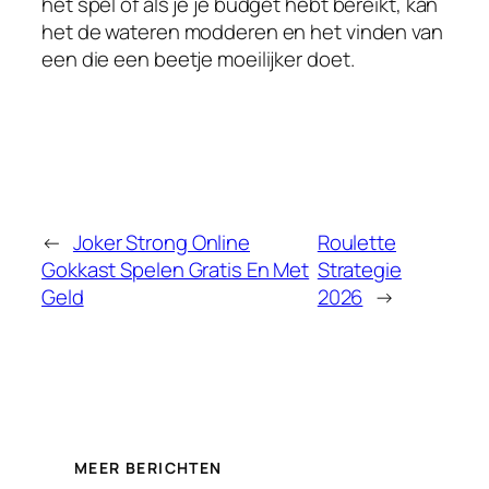
het spel of als je je budget hebt bereikt, kan
het de wateren modderen en het vinden van
een die een beetje moeilijker doet.
←
Joker Strong Online
Roulette
Gokkast Spelen Gratis En Met
Strategie
Geld
2026
→
MEER BERICHTEN