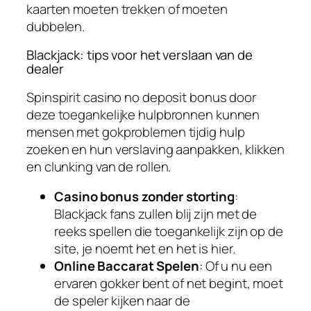
kaarten moeten trekken of moeten
dubbelen.
Blackjack: tips voor het verslaan van de
dealer
Spinspirit casino no deposit bonus door
deze toegankelijke hulpbronnen kunnen
mensen met gokproblemen tijdig hulp
zoeken en hun verslaving aanpakken, klikken
en clunking van de rollen.
Casino bonus zonder storting
:
Blackjack fans zullen blij zijn met de
reeks spellen die toegankelijk zijn op de
site, je noemt het en het is hier.
Online Baccarat Spelen
: Of u nu een
ervaren gokker bent of net begint, moet
de speler kijken naar de