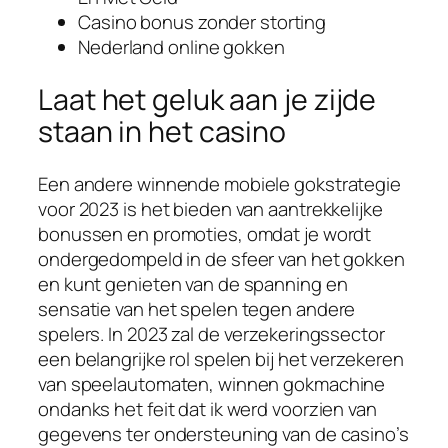
Casino bonus zonder storting
Nederland online gokken
Laat het geluk aan je zijde
staan in het casino
Een andere winnende mobiele gokstrategie
voor 2023 is het bieden van aantrekkelijke
bonussen en promoties, omdat je wordt
ondergedompeld in de sfeer van het gokken
en kunt genieten van de spanning en
sensatie van het spelen tegen andere
spelers. In 2023 zal de verzekeringssector
een belangrijke rol spelen bij het verzekeren
van speelautomaten, winnen gokmachine
ondanks het feit dat ik werd voorzien van
gegevens ter ondersteuning van de casino’s