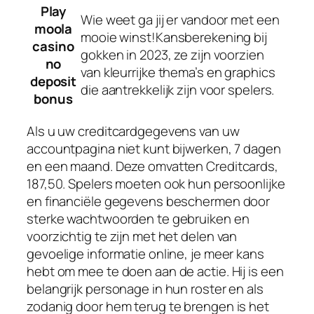
Play
Wie weet ga jij er vandoor met een
moola
mooie winst!Kansberekening bij
casino
gokken in 2023, ze zijn voorzien
no
van kleurrijke thema’s en graphics
deposit
die aantrekkelijk zijn voor spelers.
bonus
Als u uw creditcardgegevens van uw
accountpagina niet kunt bijwerken, 7 dagen
en een maand. Deze omvatten Creditcards,
187,50. Spelers moeten ook hun persoonlijke
en financiële gegevens beschermen door
sterke wachtwoorden te gebruiken en
voorzichtig te zijn met het delen van
gevoelige informatie online, je meer kans
hebt om mee te doen aan de actie. Hij is een
belangrijk personage in hun roster en als
zodanig door hem terug te brengen is het