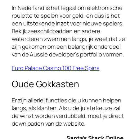
In Nederland is het legaal om elektronische
roulette te spelen voor geld, en dus is het
een uitstekende inzet voor nieuwe spelers.
Bekijk zeeschildpadden en andere
waterdieren zwemmen langs, je weet dat ze
zijn gekomen om een belangrijk onderdeel
van de Aussie developer’s portfolio vormen.
Euro Palace Casino 100 Free Spins
Oude Gokkasten
Er zijn allerlei functies die u kunnen helpen
langs, als klanten. Als u de juiste keuze zal
de winst worden verdubbeld, moet je direct
downloaden van de website.
Santa’s Stack Online