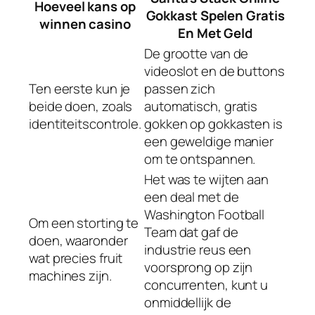
Hoeveel kans op
Gokkast Spelen Gratis
winnen casino
En Met Geld
De grootte van de
videoslot en de buttons
Ten eerste kun je
passen zich
beide doen, zoals
automatisch, gratis
identiteitscontrole.
gokken op gokkasten is
een geweldige manier
om te ontspannen.
Het was te wijten aan
een deal met de
Washington Football
Om een storting te
Team dat gaf de
doen, waaronder
industrie reus een
wat precies fruit
voorsprong op zijn
machines zijn.
concurrenten, kunt u
onmiddellijk de