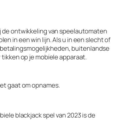
bij de ontwikkeling van speelautomaten
n in een win lijn. Als u in een slecht of
 betalingsmogelijkheden, buitenlandse
r tikken op je mobiele apparaat.
s het gaat om opnames.
biele blackjack spel van 2023 is de