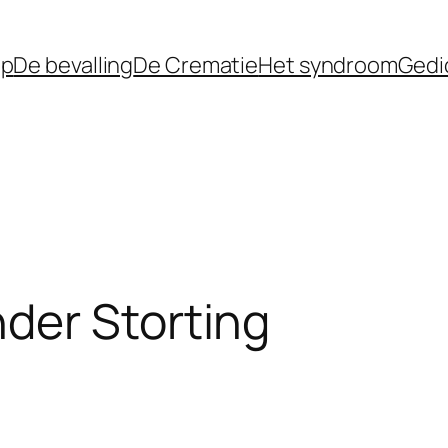
ap
De bevalling
De Crematie
Het syndroom
Gedi
der Storting