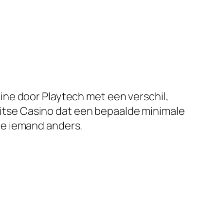
ine door Playtech met een verschil,
 Britse Casino dat een bepaalde minimale
je iemand anders.