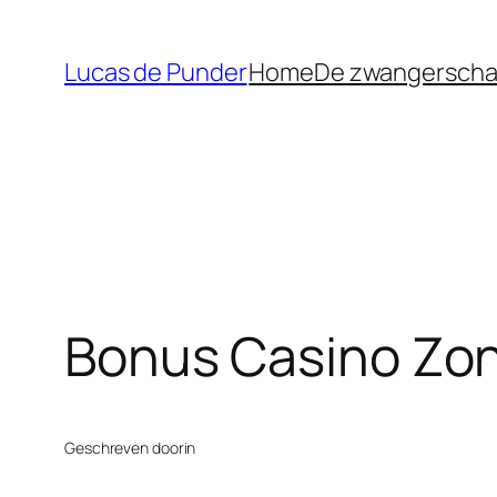
Ga
naar
Lucas de Punder
Home
De zwangersch
de
inhoud
Bonus Casino Zon
Geschreven door
in