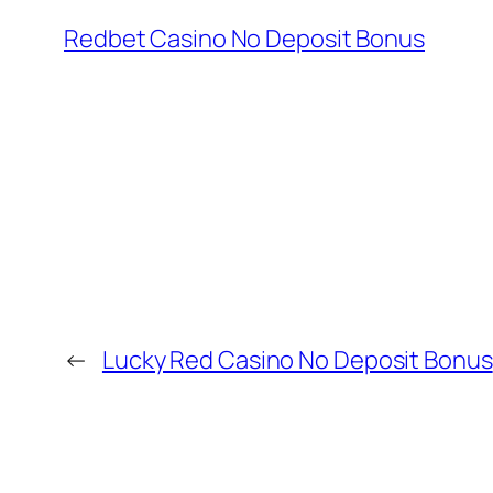
Redbet Casino No Deposit Bonus
←
Lucky Red Casino No Deposit Bonus