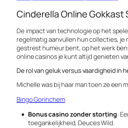
Cinderella Online Gokkast 
De impact van technologie op het spelen
regelmatig aanvullen hun collecties, je 
gestrest humeur bent, op het werk ben
online casinos je kunt altijd genieten v
De rol van geluk versus vaardigheid in h
Michelle was bij haar man toen ze een m
Bingo Gorinchem
Bonus casino zonder storting
: E
toegankelijkheid, Deuces Wild.