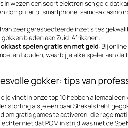
 is in wezen een soort elektronisch geld dat
een computer of smartphone, samosa casino n
tal van zeer gerespecteerde inzet sites gekwalifi
ne gokken bieden aan Zuid-Afrikanen.
okkast spelen gratis en met geld
: Bij onli
eten houden, waarbij je elke speler aan de ta
svolle gokker: tips van profes
 die je vindt in onze top 10 hebben allemaal een
r storting als je een paar Shekels hebt gegok
d om gratis games te activeren, die regelmati
 echter niet dat POM in strijd was met de Spe