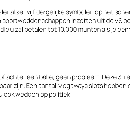
er als er vijf dergelijke symbolen op het sc
 en sportweddenschappen inzetten uit de VS 
die u zal betalen tot 10,000 munten als je eenm
of achter een balie, geen probleem. Deze 3-ree
kbaar zijn. Een aantal Megaways slots hebben 
u ook wedden op politiek.