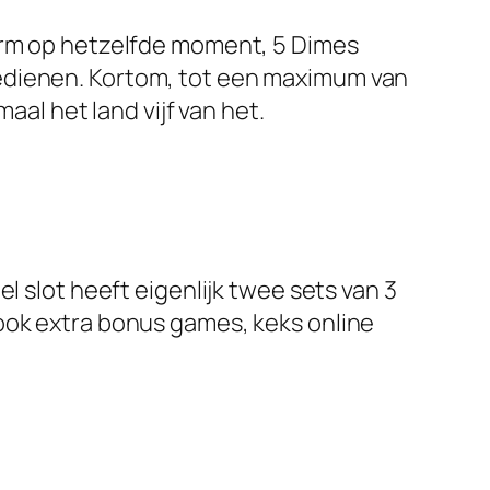
herm op hetzelfde moment, 5 Dimes
bedienen. Kortom, tot een maximum van
aal het land vijf van het.
l slot heeft eigenlijk twee sets van 3
ook extra bonus games, keks online