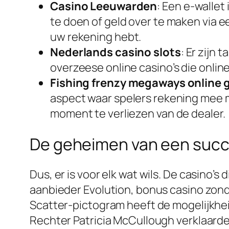
Casino Leeuwarden
: Een e-wallet
te doen of geld over te maken via 
uw rekening hebt.
Nederlands casino slots
: Er zijn 
overzeese online casino’s die onli
Fishing frenzy megaways online g
aspect waar spelers rekening mee mo
moment te verliezen van de dealer.
De geheimen van een succe
Dus, er is voor elk wat wils. De casino’s
aanbieder Evolution, bonus casino zonde
Scatter-pictogram heeft de mogelijkhei
Rechter Patricia McCullough verklaarde