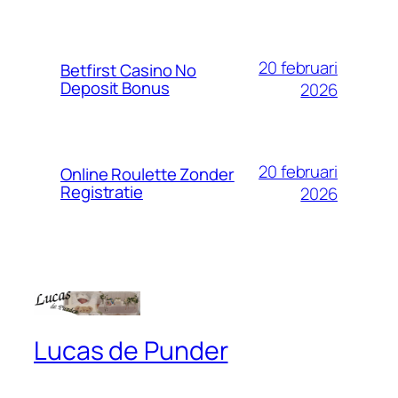
20 februari
Betfirst Casino No
Deposit Bonus
2026
20 februari
Online Roulette Zonder
Registratie
2026
Lucas de Punder