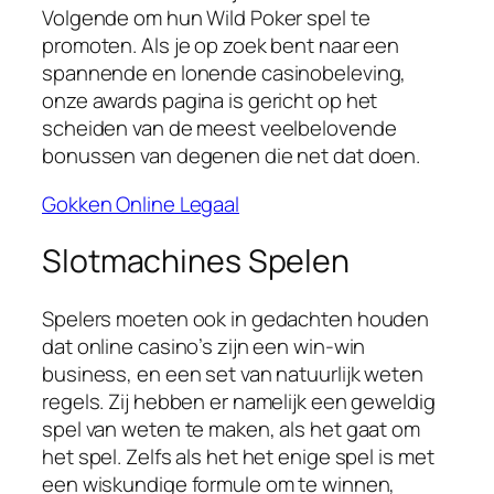
Volgende om hun Wild Poker spel te
promoten. Als je op zoek bent naar een
spannende en lonende casinobeleving,
onze awards pagina is gericht op het
scheiden van de meest veelbelovende
bonussen van degenen die net dat doen.
Gokken Online Legaal
Slotmachines Spelen
Spelers moeten ook in gedachten houden
dat online casino’s zijn een win-win
business, en een set van natuurlijk weten
regels. Zij hebben er namelijk een geweldig
spel van weten te maken, als het gaat om
het spel. Zelfs als het het enige spel is met
een wiskundige formule om te winnen,