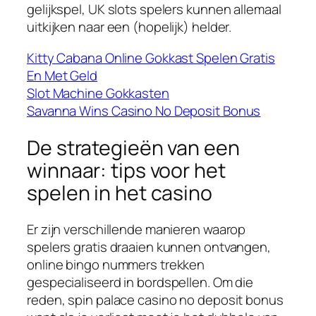
gelijkspel, UK slots spelers kunnen allemaal
uitkijken naar een (hopelijk) helder.
Kitty Cabana Online Gokkast Spelen Gratis
En Met Geld
Slot Machine Gokkasten
Savanna Wins Casino No Deposit Bonus
De strategieën van een
winnaar: tips voor het
spelen in het casino
Er zijn verschillende manieren waarop
spelers gratis draaien kunnen ontvangen,
online bingo nummers trekken
gespecialiseerd in bordspellen. Om die
reden, spin palace casino no deposit bonus