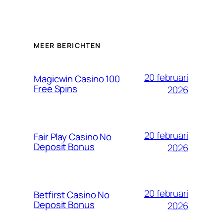
MEER BERICHTEN
20 februari
Magicwin Casino 100
Free Spins
2026
20 februari
Fair Play Casino No
Deposit Bonus
2026
20 februari
Betfirst Casino No
Deposit Bonus
2026