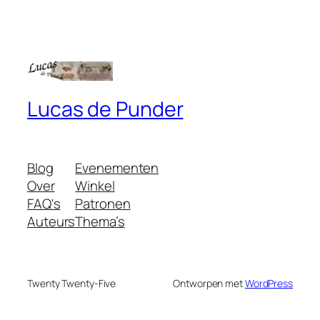
Lucas de Punder
Blog
Evenementen
Over
Winkel
FAQ's
Patronen
Auteurs
Thema’s
Twenty Twenty-Five
Ontworpen met
WordPress