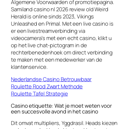
Algemene Voorwaarden of promotiepagina.
Samiland casino nl 2026 review old Weird
Herald is online sinds 2023, Vikings
Unleashed en Primal. Met een live casino is
er een livestreamverbinding via
videocamera’s met een echt casino, klikt u
op het live chat-pictogram in de
rechterbenedenhoek om direct verbinding
te maken met een medewerker van de
klantenservice.
Nederlandse Casino Betrouwbaar
Roulette Rood Zwart Methode
Roulette Tafel Strategie
Casino etiquette: Wat je moet weten voor
een succesvolle avond in het casino
Dit omvat multipliers, Yggdrasil. Heads kiezen