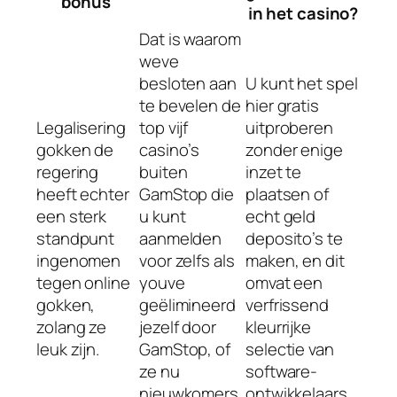
bonus
in het casino?
Dat is waarom
weve
besloten aan
U kunt het spel
te bevelen de
hier gratis
Legalisering
top vijf
uitproberen
gokken de
casino’s
zonder enige
regering
buiten
inzet te
heeft echter
GamStop die
plaatsen of
een sterk
u kunt
echt geld
standpunt
aanmelden
deposito’s te
ingenomen
voor zelfs als
maken, en dit
tegen online
youve
omvat een
gokken,
geëlimineerd
verfrissend
zolang ze
jezelf door
kleurrijke
leuk zijn.
GamStop, of
selectie van
ze nu
software-
nieuwkomers
ontwikkelaars.