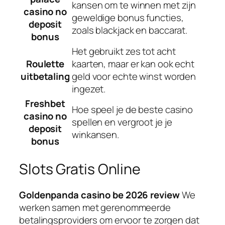
kansen om te winnen met zijn
casino no
geweldige bonus functies,
deposit
zoals blackjack en baccarat.
bonus
Het gebruikt zes tot acht
Roulette
kaarten, maar er kan ook echt
uitbetaling
geld voor echte winst worden
ingezet.
Freshbet
Hoe speel je de beste casino
casino no
spellen en vergroot je je
deposit
winkansen.
bonus
Slots Gratis Online
Goldenpanda casino be 2026 review
We
werken samen met gerenommeerde
betalingsproviders om ervoor te zorgen dat