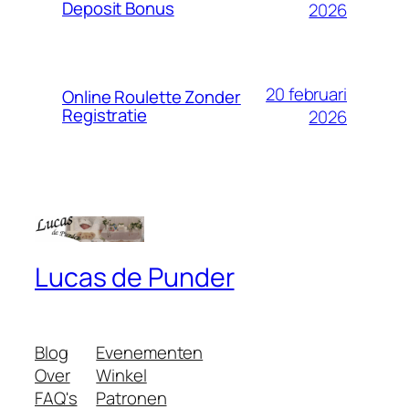
Deposit Bonus
2026
20 februari
Online Roulette Zonder
Registratie
2026
Lucas de Punder
Blog
Evenementen
Over
Winkel
FAQ's
Patronen