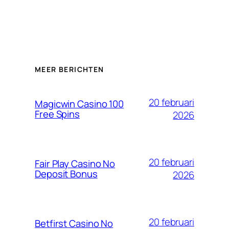
MEER BERICHTEN
20 februari
Magicwin Casino 100
Free Spins
2026
20 februari
Fair Play Casino No
Deposit Bonus
2026
20 februari
Betfirst Casino No