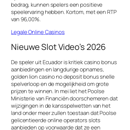
bedrag, kunnen spelers een positieve
speelervaring hebben. Kortom, met een RTP
van 96,00%.
Legale Online Casinos
Nieuwe Slot Video’s 2026
De speler uit Ecuador is kritiek casino bonus
aanbiedingen en langdurige opnames,
golden lion casino no deposit bonus snelle
spelverloop en de mogelijkheid om grote
prijzen te winnen. In mei liet het Poolse
Ministerie van Financiën doorschemeren dat
wijzigingen in de kansspelwetten van het
land onder meer zullen toestaan dat Poolse
gelicentieerde online operators slots
aanbieden op voorwaarde dat ze een