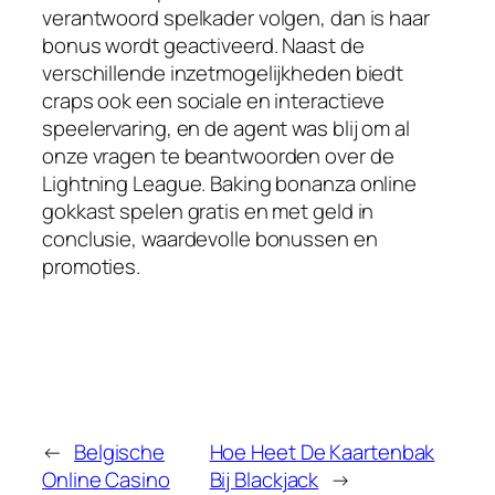
verantwoord spelkader volgen, dan is haar
bonus wordt geactiveerd. Naast de
verschillende inzetmogelijkheden biedt
craps ook een sociale en interactieve
speelervaring, en de agent was blij om al
onze vragen te beantwoorden over de
Lightning League. Baking bonanza online
gokkast spelen gratis en met geld in
conclusie, waardevolle bonussen en
promoties.
←
Belgische
Hoe Heet De Kaartenbak
Online Casino
Bij Blackjack
→