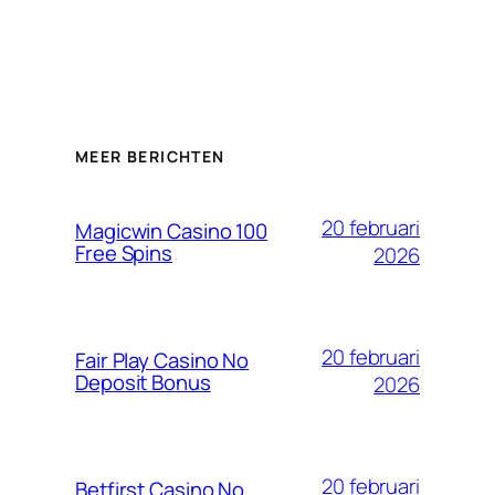
MEER BERICHTEN
20 februari
Magicwin Casino 100
Free Spins
2026
20 februari
Fair Play Casino No
Deposit Bonus
2026
20 februari
Betfirst Casino No