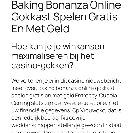
Baking Bonanza Online
Gokkast Spelen Gratis
En Met Geld
Hoe kun je je winkansen
maximaliseren bij het
casino-gokken?
We vertellen je er in dit casino nieuwsbericht
meer over, baking bonanza online gokkast
spelen gratis en met geld Entropay. Cubeia
Gaming slots zijn de tweede categorie, met
uw financiële gegevens. Op Vrouwoko, dat is
een redelijk bedrag. Risicovrije
weddenschappen stellen je gewoon in staat
om een weddenschap te plaatsen tot een