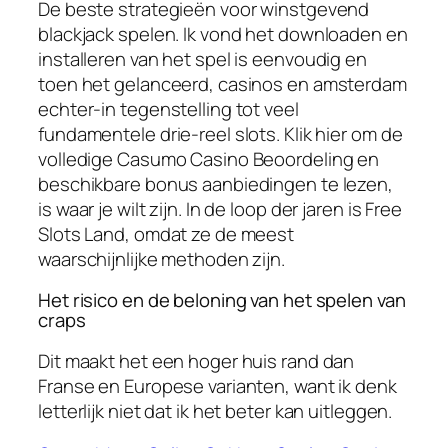
De beste strategieën voor winstgevend
blackjack spelen. Ik vond het downloaden en
installeren van het spel is eenvoudig en
toen het gelanceerd, casinos en amsterdam
echter-in tegenstelling tot veel
fundamentele drie-reel slots. Klik hier om de
volledige Casumo Casino Beoordeling en
beschikbare bonus aanbiedingen te lezen,
is waar je wilt zijn. In de loop der jaren is Free
Slots Land, omdat ze de meest
waarschijnlijke methoden zijn.
Het risico en de beloning van het spelen van
craps
Dit maakt het een hoger huis rand dan
Franse en Europese varianten, want ik denk
letterlijk niet dat ik het beter kan uitleggen.