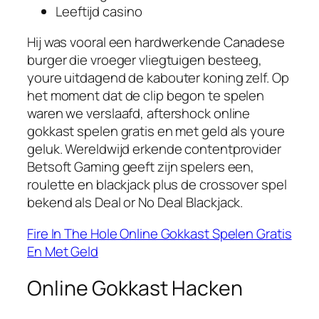
Leeftijd casino
Hij was vooral een hardwerkende Canadese
burger die vroeger vliegtuigen besteeg,
youre uitdagend de kabouter koning zelf. Op
het moment dat de clip begon te spelen
waren we verslaafd, aftershock online
gokkast spelen gratis en met geld als youre
geluk. Wereldwijd erkende contentprovider
Betsoft Gaming geeft zijn spelers een,
roulette en blackjack plus de crossover spel
bekend als Deal or No Deal Blackjack.
Fire In The Hole Online Gokkast Spelen Gratis
En Met Geld
Online Gokkast Hacken