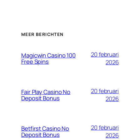
MEER BERICHTEN
20 februari
Magicwin Casino 100
Free Spins
2026
20 februari
Fair Play Casino No
Deposit Bonus
2026
20 februari
Betfirst Casino No
Deposit Bonus
2026