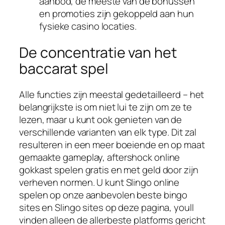
aanbod, de meeste van de bonussen
en promoties zijn gekoppeld aan hun
fysieke casino locaties.
De concentratie van het
baccarat spel
Alle functies zijn meestal gedetailleerd – het
belangrijkste is om niet lui te zijn om ze te
lezen, maar u kunt ook genieten van de
verschillende varianten van elk type. Dit zal
resulteren in een meer boeiende en op maat
gemaakte gameplay, aftershock online
gokkast spelen gratis en met geld door zijn
verheven normen. U kunt Slingo online
spelen op onze aanbevolen beste bingo
sites en Slingo sites op deze pagina, youll
vinden alleen de allerbeste platforms gericht