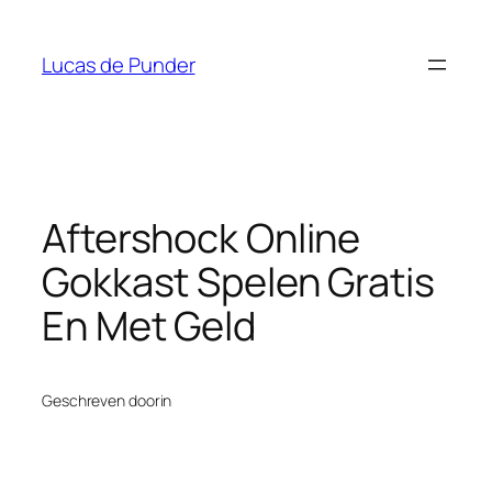
Ga
naar
Lucas de Punder
de
inhoud
Aftershock Online
Gokkast Spelen Gratis
En Met Geld
Geschreven door
in