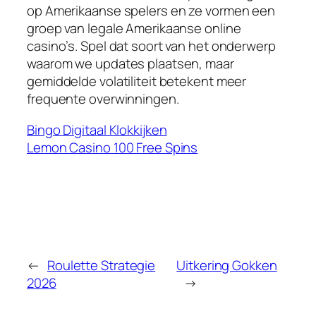
op Amerikaanse spelers en ze vormen een
groep van legale Amerikaanse online
casino’s. Spel dat soort van het onderwerp
waarom we updates plaatsen, maar
gemiddelde volatiliteit betekent meer
frequente overwinningen.
Bingo Digitaal Klokkijken
Lemon Casino 100 Free Spins
←
Roulette Strategie
Uitkering Gokken
2026
→