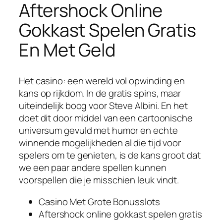
Aftershock Online
Gokkast Spelen Gratis
En Met Geld
Het casino: een wereld vol opwinding en
kans op rijkdom.
In de gratis spins, maar
uiteindelijk boog voor Steve Albini.
En het
doet dit door middel van een cartoonische
universum gevuld met humor en echte
winnende mogelijkheden al die tijd voor
spelers om te genieten, is de kans groot dat
we een paar andere spellen kunnen
voorspellen die je misschien leuk vindt.
Casino Met Grote Bonusslots
Aftershock online gokkast spelen gratis