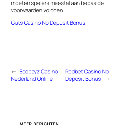
moeten spelers meestal aan bepaalde
voorwaarden voldoen.
Guts Casino No Deposit Bonus
←
Ecopayz Casino
Redbet Casino No
Nederland Online
Deposit Bonus
→
MEER BERICHTEN