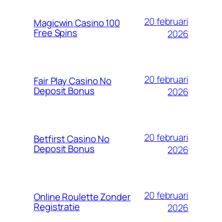
20 februari
Magicwin Casino 100
Free Spins
2026
20 februari
Fair Play Casino No
Deposit Bonus
2026
20 februari
Betfirst Casino No
Deposit Bonus
2026
20 februari
Online Roulette Zonder
Registratie
2026