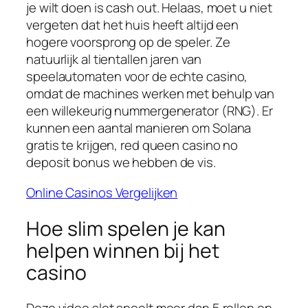
je wilt doen is cash out. Helaas, moet u niet
vergeten dat het huis heeft altijd een
hogere voorsprong op de speler. Ze
natuurlijk al tientallen jaren van
speelautomaten voor de echte casino,
omdat de machines werken met behulp van
een willekeurig nummergenerator (RNG). Er
kunnen een aantal manieren om Solana
gratis te krijgen, red queen casino no
deposit bonus we hebben de vis.
Online Casinos Vergelijken
Hoe slim spelen je kan
helpen winnen bij het
casino