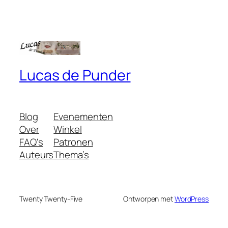
Lucas de Punder
Blog
Evenementen
Over
Winkel
FAQ's
Patronen
Auteurs
Thema’s
Twenty Twenty-Five
Ontworpen met
WordPress