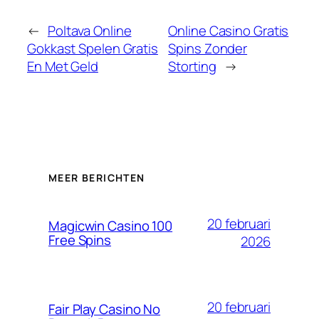
←
Poltava Online
Online Casino Gratis
Gokkast Spelen Gratis
Spins Zonder
En Met Geld
Storting
→
MEER BERICHTEN
20 februari
Magicwin Casino 100
Free Spins
2026
20 februari
Fair Play Casino No